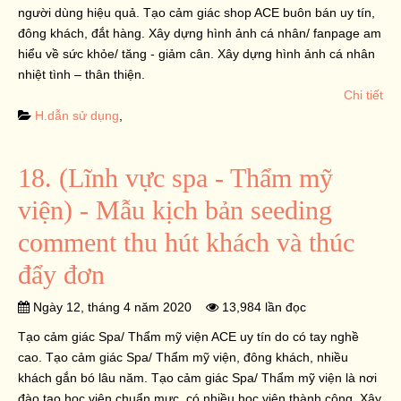
người dùng hiệu quả. Tạo cảm giác shop ACE buôn bán uy tín,
đông khách, đắt hàng. Xây dựng hình ảnh cá nhân/ fanpage am
hiểu về sức khỏe/ tăng - giảm cân. Xây dựng hình ảnh cá nhân
nhiệt tình – thân thiện.
Chi tiết
H.dẫn sử dụng
,
18. (Lĩnh vực spa - Thẩm mỹ
viện) - Mẫu kịch bản seeding
comment thu hút khách và thúc
đẩy đơn
Ngày 12, tháng 4 năm 2020
13,984 lần đọc
Tạo cảm giác Spa/ Thẩm mỹ viện ACE uy tín do có tay nghề
cao. Tạo cảm giác Spa/ Thẩm mỹ viện, đông khách, nhiều
khách gắn bó lâu năm. Tạo cảm giác Spa/ Thẩm mỹ viện là nơi
đào tạo học viên chuẩn mực, có nhiều học viên thành công. Xây