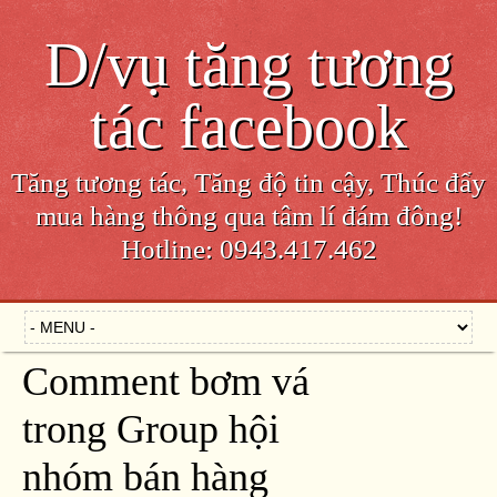
D/vụ tăng tương
tác facebook
Tăng tương tác, Tăng độ tin cậy, Thúc đẩy
mua hàng thông qua tâm lí đám đông!
Hotline: 0943.417.462
Comment bơm vá
trong Group hội
nhóm bán hàng