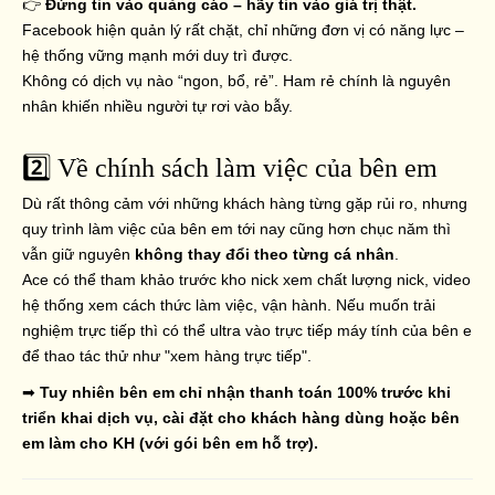
👉
Đừng tin vào quảng cáo – hãy tin vào giá trị thật.
Facebook hiện quản lý rất chặt, chỉ những đơn vị có năng lực –
hệ thống vững mạnh mới duy trì được.
Không có dịch vụ nào “ngon, bổ, rẻ”. Ham rẻ chính là nguyên
nhân khiến nhiều người tự rơi vào bẫy.
2️⃣ Về chính sách làm việc của bên em
Dù rất thông cảm với những khách hàng từng gặp rủi ro, nhưng
quy trình làm việc của bên em tới nay cũng hơn chục năm thì
vẫn giữ nguyên
không thay đổi theo từng cá nhân
.
Ace có thể tham khảo trước kho nick xem chất lượng nick, video
hệ thống xem cách thức làm việc, vận hành. Nếu muốn trải
nghiệm trực tiếp thì có thể ultra vào trực tiếp máy tính của bên e
để thao tác thử như "xem hàng trực tiếp".
➡
Tuy nhiên bên
e
m chỉ nhận thanh toán 100% trước khi
triển khai dịch vụ, cài đặt cho khách hàng dùng hoặc bên
em làm cho KH (với gói bên em hỗ trợ).