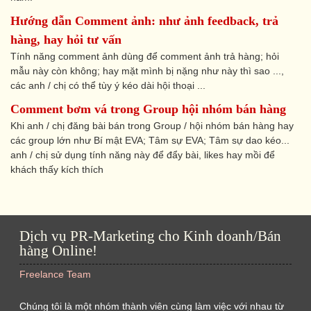
Hướng dẫn Comment ảnh: như ảnh feedback, trả
hàng, hay hỏi tư vấn
Tính năng comment ảnh dùng để comment ảnh trả hàng; hỏi
mẫu này còn không; hay mặt mình bị nặng như này thì sao ...,
các anh / chị có thể tùy ý kéo dài hội thoại ...
Comment bơm vá trong Group hội nhóm bán hàng
Khi anh / chị đăng bài bán trong Group / hội nhóm bán hàng hay
các group lớn như Bí mật EVA; Tâm sự EVA; Tâm sự dao kéo...
anh / chị sử dụng tính năng này để đẩy bài, likes hay mồi để
khách thấy kích thích
Dịch vụ PR-Marketing cho Kinh doanh/Bán
hàng Online!
Freelance Team
Chúng tôi là một nhóm thành viên cùng làm việc với nhau từ