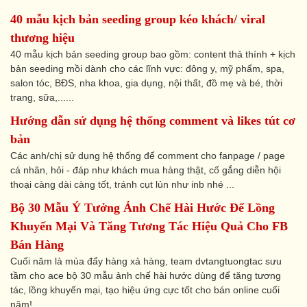
40 mẫu kịch bản seeding group kéo khách/ viral
thương hiệu
40 mẫu kịch bản seeding group bao gồm: content thả thính + kịch
bản seeding mồi dành cho các lĩnh vực: đông y, mỹ phẩm, spa,
salon tóc, BĐS, nha khoa, gia dụng, nội thất, đồ mẹ và bé, thời
trang, sữa,......
Hướng dẫn sử dụng hệ thống comment và likes tút cơ
bản
Các anh/chị sử dụng hệ thống để comment cho fanpage / page
cá nhân, hỏi - đáp như khách mua hàng thật, cố gắng diễn hội
thoại càng dài càng tốt, tránh cụt lủn như inb nhé ...
Bộ 30 Mẫu Ý Tưởng Ảnh Chế Hài Hước Để Lồng
Khuyến Mại Và Tăng Tương Tác Hiệu Quả Cho FB
Bán Hàng
Cuối năm là mùa đẩy hàng xả hàng, team dvtangtuongtac sưu
tầm cho ace bộ 30 mẫu ảnh chế hài hước dùng để tăng tương
tác, lồng khuyến mại, tạo hiệu ứng cực tốt cho bán online cuối
năm!