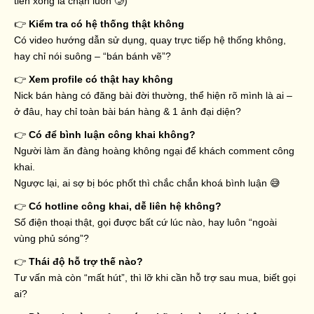
tiền xong là chặn luôn 🥲)
👉
Kiểm tra có hệ thống thật không
Có video hướng dẫn sử dụng, quay trực tiếp hệ thống không,
hay chỉ nói suông – “bán bánh vẽ”?
👉
Xem profile có thật hay không
Nick bán hàng có đăng bài đời thường, thể hiện rõ mình là ai –
ở đâu, hay chỉ toàn bài bán hàng & 1 ảnh đại diện?
👉
Có để bình luận công khai không?
Người làm ăn đàng hoàng không ngại để khách comment công
khai.
Ngược lại, ai sợ bị bóc phốt thì chắc chắn khoá bình luận 😅
👉
Có hotline công khai, dễ liên hệ không?
Số điện thoại thật, gọi được bất cứ lúc nào, hay luôn “ngoài
vùng phủ sóng”?
👉
Thái độ hỗ trợ thế nào?
Tư vấn mà còn “mất hút”, thì lỡ khi cần hỗ trợ sau mua, biết gọi
ai?