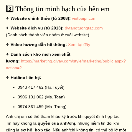
3️⃣ Thông tin minh bạch của bên em
✈
Website chính thức (từ 2008):
vietbaipr.com
✈
Website dịch vụ (từ 2013):
dvtangtuongtac.com
(Danh sách thành viên nhóm ở cuối website)
✈
Video hướng dẫn hệ thống:
Xem tại đây
✈
Danh sách kho nich xem chất
lượng:
https://marketing.givay.com/style/marketing/public.aspx?
action=2
✈
Hotline liên hệ:
0943 417 462 (Hạ Tuyết)
0906 101 062 (Ms. Toan)
0974 861 459 (Ms. Trang)
Anh chị em có thể tham khảo kỹ trước khi quyết định hợp tác.
Tin hay không là
quyền của anh/chị
, nhưng niềm tin đôi khi
cũng là
cơ hội hợp tác
. Nếu anh/chị không tin, có thể bỏ lỡ một