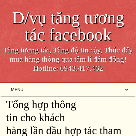
D/vụ tăng tương
tác facebook
Tăng tương tác, Tăng độ tin cậy, Thúc đẩy
mua hàng thông qua tâm lí đám đông!
Hotline: 0943.417.462
Tổng hợp thông
tin cho khách
hàng lần đầu hợp tác tham