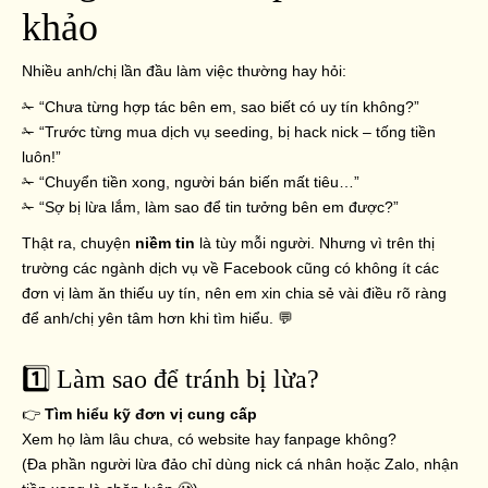
khảo
Nhiều anh/chị lần đầu làm việc thường hay hỏi:
✁ “Chưa từng hợp tác bên em, sao biết có uy tín không?”
✁ “Trước từng mua dịch vụ seeding, bị hack nick – tống tiền
luôn!”
✁ “Chuyển tiền xong, người bán biến mất tiêu…”
✁ “Sợ bị lừa lắm, làm sao để tin tưởng bên em được?”
Thật ra, chuyện
niềm tin
là tùy mỗi người. Nhưng vì trên thị
trường các ngành dịch vụ về Facebook cũng có không ít các
đơn vị làm ăn thiếu uy tín, nên em xin chia sẻ vài điều rõ ràng
để anh/chị yên tâm hơn khi tìm hiểu. 💬
1️⃣ Làm sao để tránh bị lừa?
👉
Tìm hiểu kỹ đơn vị cung cấp
Xem họ làm lâu chưa, có website hay fanpage không?
(Đa phần người lừa đảo chỉ dùng nick cá nhân hoặc Zalo, nhận