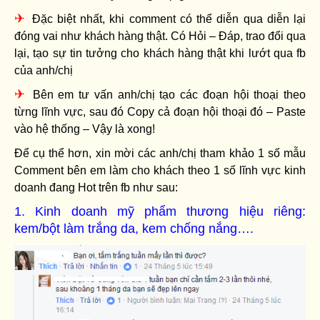
✈
Đặc biệt nhất, khi comment có thể diễn qua diễn lại
đóng vai như khách hàng thật. Có Hỏi – Đáp, trao đổi qua
lại, tạo sự tin tưởng cho khách hàng thật khi lướt qua fb
của anh/chị
✈
Bên em tư vấn anh/chị tạo các đoạn hội thoại theo
từng lĩnh vực, sau đó Copy cả đoạn hội thoại đó – Paste
vào hệ thống – Vậy là xong!
Để cụ thể hơn, xin mời các anh/chị tham khảo 1 số mẫu
Comment bên em làm cho khách theo 1 số lĩnh vực kinh
doanh đang Hot trên fb như sau:
1. Kinh doanh mỹ phẩm thương hiệu riêng:
kem/bột làm trắng da, kem chống nắng….