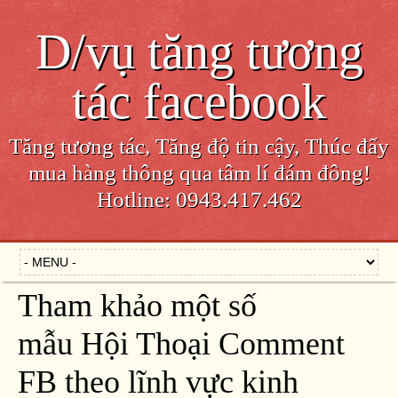
D/vụ tăng tương
tác facebook
Tăng tương tác, Tăng độ tin cậy, Thúc đẩy
mua hàng thông qua tâm lí đám đông!
Hotline: 0943.417.462
Tham khảo một số
mẫu Hội Thoại Comment
FB theo lĩnh vực kinh