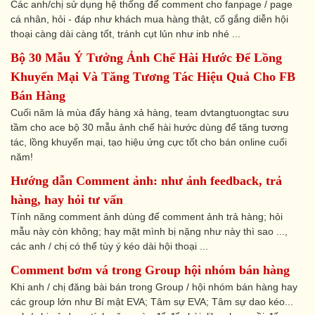
Các anh/chị sử dụng hệ thống để comment cho fanpage / page
cá nhân, hỏi - đáp như khách mua hàng thật, cố gắng diễn hội
thoại càng dài càng tốt, tránh cụt lủn như inb nhé ...
Bộ 30 Mẫu Ý Tưởng Ảnh Chế Hài Hước Để Lồng
Khuyến Mại Và Tăng Tương Tác Hiệu Quả Cho FB
Bán Hàng
Cuối năm là mùa đẩy hàng xả hàng, team dvtangtuongtac sưu
tầm cho ace bộ 30 mẫu ảnh chế hài hước dùng để tăng tương
tác, lồng khuyến mại, tạo hiệu ứng cực tốt cho bán online cuối
năm!
Hướng dẫn Comment ảnh: như ảnh feedback, trả
hàng, hay hỏi tư vấn
Tính năng comment ảnh dùng để comment ảnh trả hàng; hỏi
mẫu này còn không; hay mặt mình bị nặng như này thì sao ...,
các anh / chị có thể tùy ý kéo dài hội thoại ...
Comment bơm vá trong Group hội nhóm bán hàng
Khi anh / chị đăng bài bán trong Group / hội nhóm bán hàng hay
các group lớn như Bí mật EVA; Tâm sự EVA; Tâm sự dao kéo...