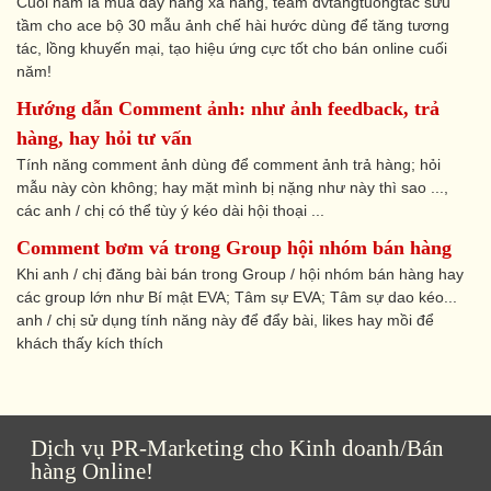
Cuối năm là mùa đẩy hàng xả hàng, team dvtangtuongtac sưu
tầm cho ace bộ 30 mẫu ảnh chế hài hước dùng để tăng tương
tác, lồng khuyến mại, tạo hiệu ứng cực tốt cho bán online cuối
năm!
Hướng dẫn Comment ảnh: như ảnh feedback, trả
hàng, hay hỏi tư vấn
Tính năng comment ảnh dùng để comment ảnh trả hàng; hỏi
mẫu này còn không; hay mặt mình bị nặng như này thì sao ...,
các anh / chị có thể tùy ý kéo dài hội thoại ...
Comment bơm vá trong Group hội nhóm bán hàng
Khi anh / chị đăng bài bán trong Group / hội nhóm bán hàng hay
các group lớn như Bí mật EVA; Tâm sự EVA; Tâm sự dao kéo...
anh / chị sử dụng tính năng này để đẩy bài, likes hay mồi để
khách thấy kích thích
Dịch vụ PR-Marketing cho Kinh doanh/Bán
hàng Online!