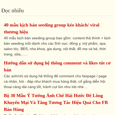
Đọc nhiều
40 mẫu kịch bản seeding group kéo khách/ viral
thương hiệu
40 mẫu kịch bản seeding group bao gồm: content thả thính + kịch
bản seeding mồi dành cho các lĩnh vực: đông y, mỹ phẩm, spa,
salon tóc, BĐS, nha khoa, gia dụng, nội thất, đồ mẹ và bé, thời
trang, sữa,......
Hướng dẫn sử dụng hệ thống comment và likes tút cơ
bản
Các anh/chị sử dụng hệ thống để comment cho fanpage / page
cá nhân, hỏi - đáp như khách mua hàng thật, cố gắng diễn hội
thoại càng dài càng tốt, tránh cụt lủn như inb nhé ...
Bộ 30 Mẫu Ý Tưởng Ảnh Chế Hài Hước Để Lồng
Khuyến Mại Và Tăng Tương Tác Hiệu Quả Cho FB
Bán Hàng