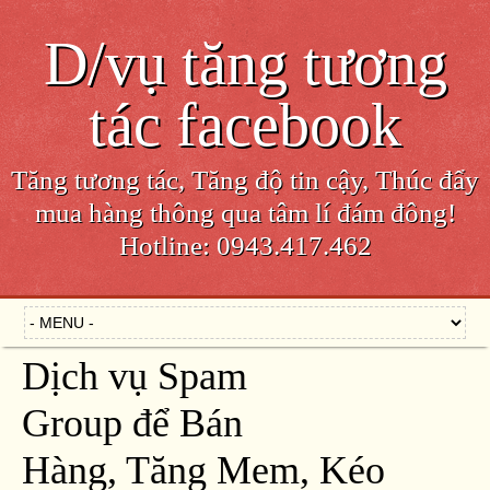
D/vụ tăng tương
tác facebook
Tăng tương tác, Tăng độ tin cậy, Thúc đẩy
mua hàng thông qua tâm lí đám đông!
Hotline: 0943.417.462
Dịch vụ Spam
Group để Bán
Hàng, Tăng Mem, Kéo