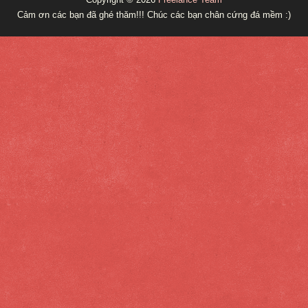
Cảm ơn các bạn đã ghé thăm!!! Chúc các bạn chân cứng đá mềm :)