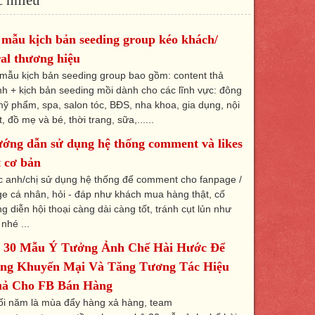
 mẫu kịch bản seeding group kéo khách/
ral thương hiệu
mẫu kịch bản seeding group bao gồm: content thả
nh + kịch bản seeding mồi dành cho các lĩnh vực: đông
mỹ phẩm, spa, salon tóc, BĐS, nha khoa, gia dụng, nội
t, đồ mẹ và bé, thời trang, sữa,......
ớng dẫn sử dụng hệ thống comment và likes
t cơ bản
 anh/chị sử dụng hệ thống để comment cho fanpage /
e cá nhân, hỏi - đáp như khách mua hàng thật, cố
g diễn hội thoại càng dài càng tốt, tránh cụt lủn như
 nhé ...
 30 Mẫu Ý Tưởng Ảnh Chế Hài Hước Để
ng Khuyến Mại Và Tăng Tương Tác Hiệu
ả Cho FB Bán Hàng
ối năm là mùa đẩy hàng xả hàng, team