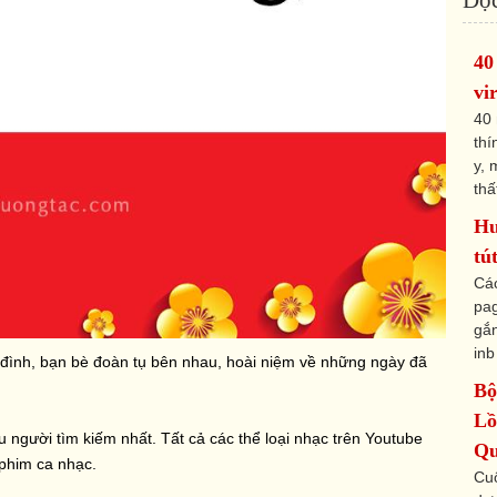
40
vi
40 
thí
y, 
thấ
Hư
tú
Các
pag
gắn
inb
 đình, bạn bè đoàn tụ bên nhau, hoài niệm về những ngày đã
Bộ
Lồ
u người tìm kiếm nhất. Tất cả các thể loại nhạc trên Youtube
Qu
 phim ca nhạc.
Cu