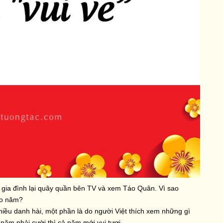
 gia đình lại quây quần bên TV và xem Táo Quân. Vì sao
ao năm?
nhiều danh hài, một phần là do người Việt thích xem những gì
ăm phải cười thì cả năm mới vui tươi.