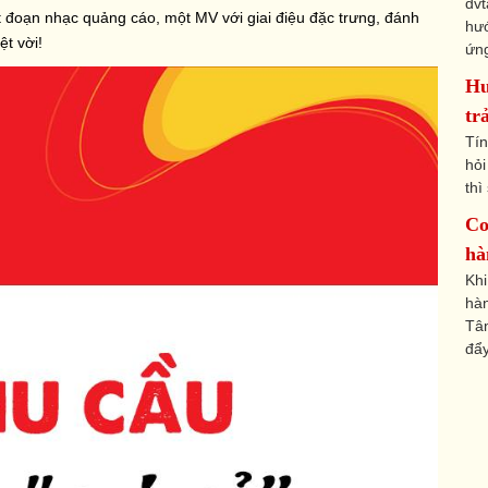
dvt
 đoạn nhạc quảng cáo, một MV với giai điệu đặc trưng, đánh
hướ
ệt vời!
ứng
Hư
tr
Tí
hỏi
thì
Co
hà
Khi
hà
Tâm
đẩy