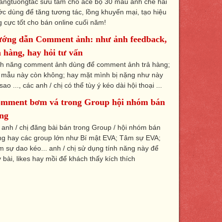
angtuongtac sưu tầm cho ace bộ 30 mẫu ảnh chế hài
c dùng để tăng tương tác, lồng khuyến mại, tạo hiệu
 cực tốt cho bán online cuối năm!
ớng dẫn Comment ảnh: như ảnh feedback,
ả hàng, hay hỏi tư vấn
nh năng comment ảnh dùng để comment ảnh trả hàng;
 mẫu này còn không; hay mặt mình bị nặng như này
 sao ..., các anh / chị có thể tùy ý kéo dài hội thoại ...
mment bơm vá trong Group hội nhóm bán
ng
 anh / chị đăng bài bán trong Group / hội nhóm bán
ng hay các group lớn như Bí mật EVA; Tâm sự EVA;
 sự dao kéo... anh / chị sử dụng tính năng này để
 bài, likes hay mồi để khách thấy kích thích