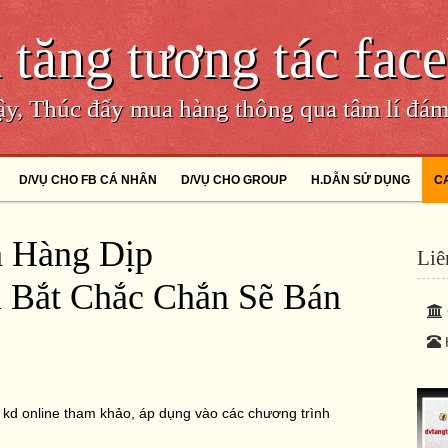
 tăng tương tác fac
cậy, Thúc đẩy mua hàng thông qua tâm lí đá
D/VỤ CHO FB CÁ NHÂN
D/VỤ CHO GROUP
H.DẪN SỬ DỤNG
C
 Hàng Dịp
Liê
m Bắt Chắc Chắn Sẽ Bán
 kd online tham khảo, áp dụng vào các chương trình