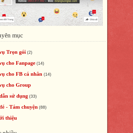
uyên mục
vụ Trọn gói
(2)
vụ cho Fanpage
(14)
vụ cho FB cá nhân
(14)
vụ cho Group
dẫn sử dụng
(33)
fé - Tám chuyện
(88)
ới thiệu
 nhiều