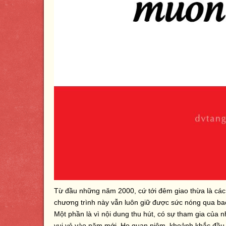
Từ đầu những năm 2000, cứ tới đêm giao thừa là các
chương trình này vẫn luôn giữ được sức nóng qua b
Một phần là vì nội dung thu hút, có sự tham gia của 
vui vẻ vào năm mới. Họ quan niệm, khoảnh khắc đầu n