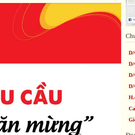
Ch
D/
D/
D/
D/
H.
Ca
Gi
Đọc