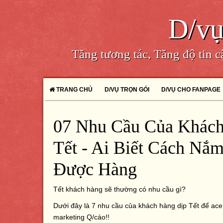
D/vụ
Tăng tương tác, Tăng độ tin 
TRANG CHỦ
D/VỤ TRỌN GÓI
D/VỤ CHO FANPAGE
07 Nhu Cầu Của Khách
Tết - Ai Biết Cách Nắ
Được Hàng
Tết khách hàng sẽ thường có nhu cầu gì?
Dưới đây là 7 nhu cầu của khách hàng dịp Tết để ace
marketing Q/cáo!!