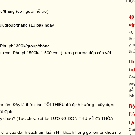
ệu/tháng (có người hỗ trợ)
40
vi
k/group/tháng (10 bài/ ngày)
40 
thí
y, 
 Phụ phí 300k/group/tháng
thấ
lượng. Phụ phí 500k/ 1.500 cmt (tương đương tiếp cận với
Hư
tú
Các
pag
gắn
inb
ở lên. Đây là thời gian TỐI THIỂU để định hướng - xây dựng
Bộ
t định.
Lồ
y chưa? (Tức chưa xét tới LƯỢNG ĐƠN THU VỀ đã THỎA
Qu
Cu
up cho vào danh sách tìm kiếm khi khách hàng gõ tên từ khoá mà