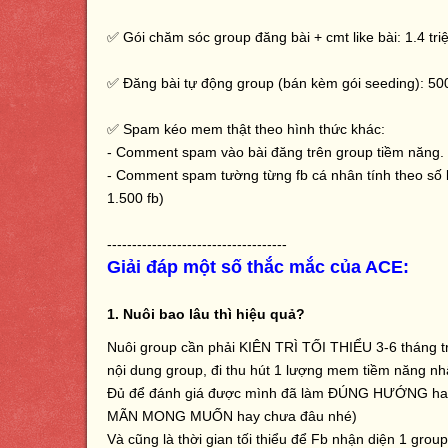
✅ Gói chăm sóc group đăng bài + cmt like bài: 1.4 tri
✅ Đăng bài tự động group (bán kèm gói seeding): 500
✅ Spam kéo mem thật theo hình thức khác:
- Comment spam vào bài đăng trên group tiềm năng.
- Comment spam tường từng fb cá nhân tính theo số 
1.500 fb)
------------------------------------
Giải đáp một số thắc mắc của ACE:
1. Nuôi bao lâu thì hiệu quả?
Nuôi group cần phải KIÊN TRÌ TỐI THIỂU 3-6 tháng tr
nội dung group, đi thu hút 1 lượng mem tiềm năng nhấ
Đủ để đánh giá được mình đã làm ĐÚNG HƯỚNG ha
MÃN MONG MUỐN hay chưa đâu nhé)
Và cũng là thời gian tối thiểu để Fb nhận diện 1 gro