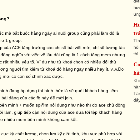
dvt
hướ
ứng
hông?
Hư
tr
ệc mà bắt buộc hằng ngày ai nuôi group cũng phải làm đó là
ho 1 group.
Tí
hỏi
p của ACE tăng trưởng các chỉ số bài viết mới, chỉ số tương tác
thì
, đồng nghĩa với việc về lâu dài cũng là 1 cách tăng mem nhưng
 rất nhiều yếu tố. Ví dụ như từ khoá chọn có nhiều đối thủ
Co
ợng người tìm kiếm từ khoá đó hằng ngày nhiều hay ít..v..v.Do
hà
ng mới có con số chính xác được.
Khi
hà
h đang áp dụng thì hình thức là sẽ quét khách hàng tiềm
Tâm
bài đăng của các fb này để mời join.
đẩy
 bên mình + muốn sp@m nội dung như nào thì do ace chủ động
i làm, giúp tiếp cận nội dung của ace đưa tới tệp khách hàng
bao nhiêu mem bên mình không cam kết.
 cực kỳ chất lượng, chọn lựa kỹ giới tính, khu vực phù hợp với