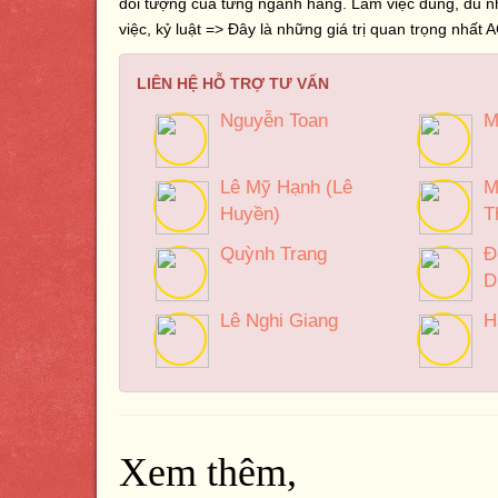
đối tượng của từng ngành hàng. Làm việc đúng, đủ như
việc, kỷ luật => Đây là những giá trị quan trọng nhấ
LIÊN HỆ HỖ TRỢ TƯ VẤN
Nguyễn Toan
M
Lê Mỹ Hạnh (Lê
M
Huyền)
T
Quỳnh Trang
Đ
D
Lê Nghi Giang
H
Xem thêm,