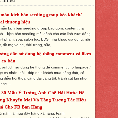
 mẫu kịch bản seeding group kéo khách/
ral thương hiệu
mẫu kịch bản seeding group bao gồm: content thả
nh + kịch bản seeding mồi dành cho các lĩnh vực: đông
mỹ phẩm, spa, salon tóc, BĐS, nha khoa, gia dụng, nội
t, đồ mẹ và bé, thời trang, sữa,......
ớng dẫn sử dụng hệ thống comment và likes
t cơ bản
 anh/chị sử dụng hệ thống để comment cho fanpage /
e cá nhân, hỏi - đáp như khách mua hàng thật, cố
g diễn hội thoại càng dài càng tốt, tránh cụt lủn như
 nhé ...
 30 Mẫu Ý Tưởng Ảnh Chế Hài Hước Để
ng Khuyến Mại Và Tăng Tương Tác Hiệu
ả Cho FB Bán Hàng
ối năm là mùa đẩy hàng xả hàng, team