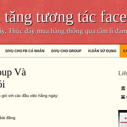
 tăng tương tác fac
cậy, Thúc đẩy mua hàng thông qua tâm lí đá
D/VỤ CHO FB CÁ NHÂN
D/VỤ CHO GROUP
H.DẪN SỬ DỤNG
C
oup Và
Liê
ói
gói với các đầu việc hằng ngày:
 bài đăng