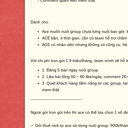
- Comment spam kéo mem thật
Dành cho:
Ace muốn nuôi group chưa từng nuôi bao giờ, k
ACE bận, ít thời gian, cần có team hỗ trợ chăm 
ACE có nhân viên nhưng không có công cụ, hệ t
Với chi phí trọn gói 1.9 triệu/tháng, team mình sẽ hỗ 
1. Đăng 5 bài/ ngày nuôi group.
2. Like bài tổng 60 ~ 80 like/ngày, comment 20
3. Quét khách hàng tiềm năng từ các group, f
mem thật.
------------------------------------
Ngoài gói trọn gói trên thì ace có thể lựa chọn 1 số d
✅ Gói thuê nick tự ace sử dụng nuôi group: 900k/thá