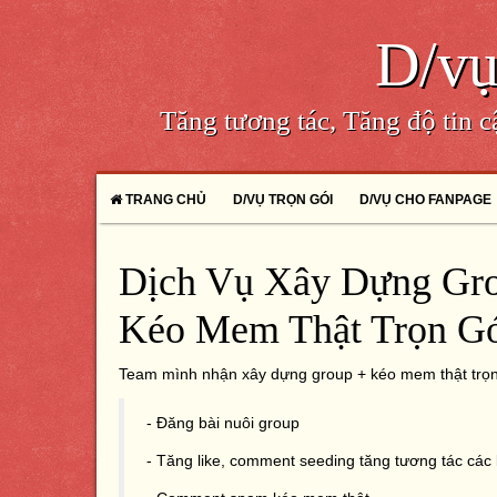
D/vụ
Tăng tương tác, Tăng độ tin 
TRANG CHỦ
D/VỤ TRỌN GÓI
D/VỤ CHO FANPAGE
Dịch Vụ Xây Dựng Gr
Kéo Mem Thật Trọn G
Team mình nhận xây dựng group + kéo mem thật trọn 
- Đăng bài nuôi group
- Tăng like, comment seeding tăng tương tác các