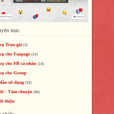
uyên mục
vụ Trọn gói
(2)
vụ cho Fanpage
(14)
vụ cho FB cá nhân
(14)
vụ cho Group
dẫn sử dụng
(33)
fé - Tám chuyện
(88)
ới thiệu
 nhiều