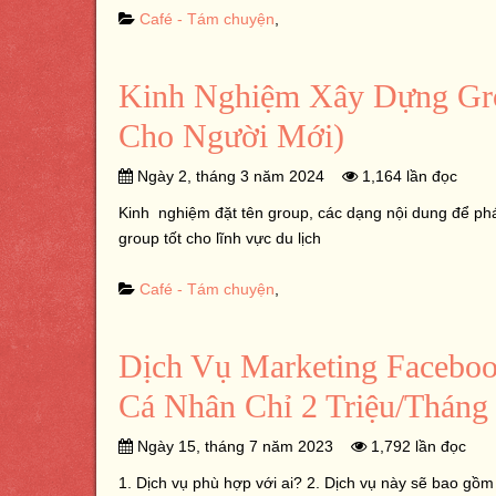
Café - Tám chuyện
,
Kinh Nghiệm Xây Dựng Gro
Cho Người Mới)
Ngày 2, tháng 3 năm 2024
1,164 lần đọc
Kinh nghiệm đặt tên group, các dạng nội dung để phát 
group tốt cho lĩnh vực du lịch
Café - Tám chuyện
,
Dịch Vụ Marketing Faceboo
Cá Nhân Chỉ 2 Triệu/Tháng
Ngày 15, tháng 7 năm 2023
1,792 lần đọc
1. Dịch vụ phù hợp với ai? 2. Dịch vụ này sẽ bao gồ