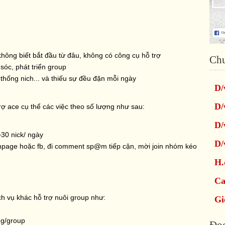
hông biết bắt đầu từ đâu, không có công cụ hỗ trợ
Ch
sóc, phát triển group
hống nich... và thiếu sự đều đặn mỗi ngày
D/
D/
trợ ace cụ thể các việc theo số lượng như sau:
D/
~30 nick/ ngày
D/
anpage hoặc fb, đi comment sp@m tiếp cận, mời join nhóm kéo
H.
Ca
ịch vụ khác hỗ trợ nuôi group như:
Gi
ng/group
Đọc