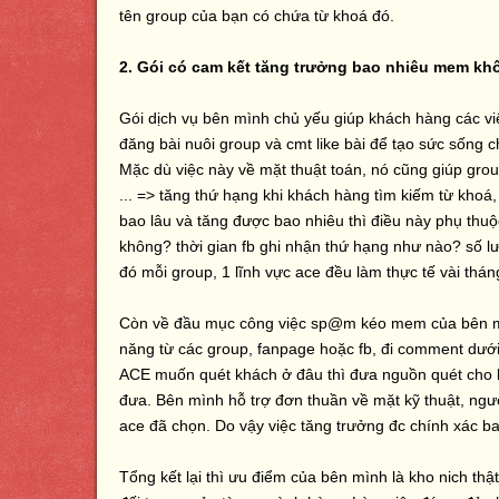
tên group của bạn có chứa từ khoá đó.
2. Gói có cam kết tăng trưởng bao nhiêu mem k
Gói dịch vụ bên mình chủ yếu giúp khách hàng các vi
đăng bài nuôi group và cmt like bài để tạo sức sống c
Mặc dù việc này về mặt thuật toán, nó cũng giúp grou
... => tăng thứ hạng khi khách hàng tìm kiếm từ khoá
bao lâu và tăng được bao nhiêu thì điều này phụ thuộc
không? thời gian fb ghi nhận thứ hạng như nào? số lư
đó mỗi group, 1 lĩnh vực ace đều làm thực tế vài thá
Còn về đầu mục công việc sp@m kéo mem của bên mìn
năng từ các group, fanpage hoặc fb, đi comment dưới 
ACE muốn quét khách ở đâu thì đưa nguồn quét cho
đưa. Bên mình hỗ trợ đơn thuần về mặt kỹ thuật, ngườ
ace đã chọn. Do vậy việc tăng trưởng đc chính xác 
Tổng kết lại thì ưu điểm của bên mình là kho nich thật