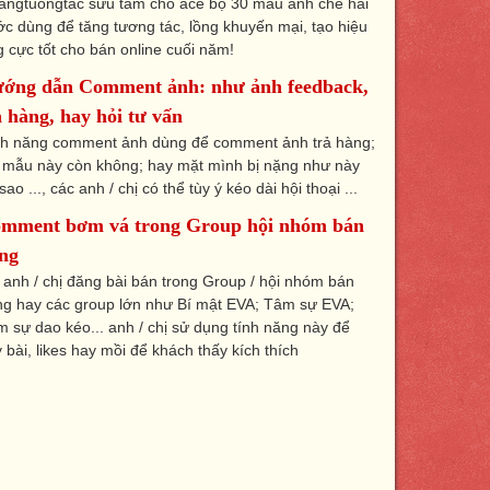
angtuongtac sưu tầm cho ace bộ 30 mẫu ảnh chế hài
c dùng để tăng tương tác, lồng khuyến mại, tạo hiệu
 cực tốt cho bán online cuối năm!
ớng dẫn Comment ảnh: như ảnh feedback,
ả hàng, hay hỏi tư vấn
nh năng comment ảnh dùng để comment ảnh trả hàng;
 mẫu này còn không; hay mặt mình bị nặng như này
 sao ..., các anh / chị có thể tùy ý kéo dài hội thoại ...
mment bơm vá trong Group hội nhóm bán
ng
 anh / chị đăng bài bán trong Group / hội nhóm bán
ng hay các group lớn như Bí mật EVA; Tâm sự EVA;
 sự dao kéo... anh / chị sử dụng tính năng này để
 bài, likes hay mồi để khách thấy kích thích