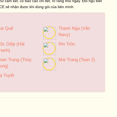
 cam kết, có báo cáo chi tiết, rõ ràng mỗi ngày. Đội ngũ biết
t ACE sẽ nhận được khi dùng gói của bên mình.
ai Quế
Thanh Nga (Vân
Navy)
ộc Diệp (Hải
Rin Tròn
hanh)
oan Trang (Thùy
Mai Trang (Toan 2)
ung)
ạ Tuyết